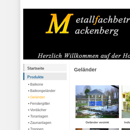
Startseite
Geländer
Produkte
• Balkone
• Balkongeländer
• Geländer
• Fenstergitter
• Vordächer
• Toranlagen
• Zaunanlagen
Geländer verzinkt
Indi
• Treppen